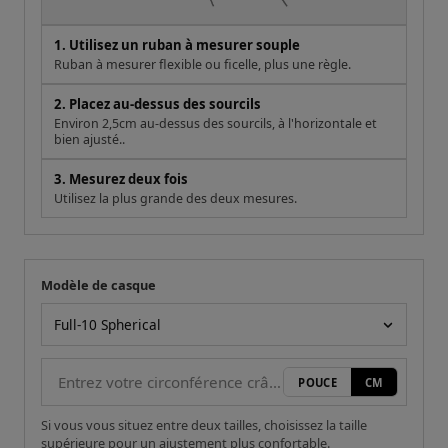
1. Utilisez un ruban à mesurer souple
Ruban à mesurer flexible ou ficelle, plus une règle.
2. Placez au-dessus des sourcils
Environ 2,5cm au-dessus des sourcils, à l'horizontale et
bien ajusté..
3. Mesurez deux fois
Utilisez la plus grande des deux mesures.
Modèle de casque
Votre mesure
Modèle de casque
POUCE
CM
Si vous vous situez entre deux tailles, choisissez la taille
supérieure pour un ajustement plus confortable.