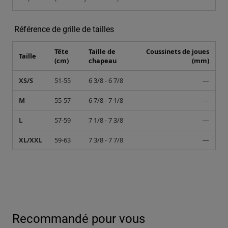
Référence de grille de tailles
Tête
Taille de
Coussinets de joues
Taille
(cm)
chapeau
(mm)
XS/S
51-55
6 3/8 - 6 7/8
—
M
55-57
6 7/8 - 7 1/8
—
L
57-59
7 1/8 - 7 3/8
—
XL/XXL
59-63
7 3/8 - 7 7/8
—
Recommandé pour vous