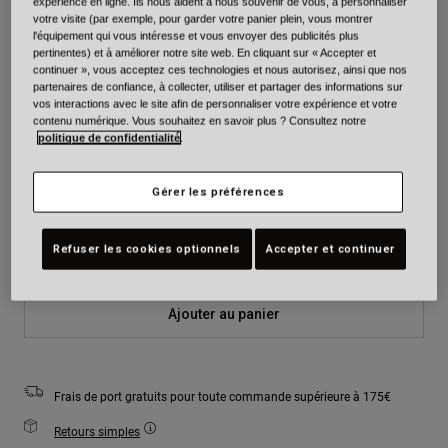
expérience en ligne. Ils nous aident à nous souvenir de vous, à personnaliser
votre visite (par exemple, pour garder votre panier plein, vous montrer
l'équipement qui vous intéresse et vous envoyer des publicités plus
Couleur -
pertinentes) et à améliorer notre site web. En cliquant sur « Accepter et
continuer », vous acceptez ces technologies et nous autorisez, ainsi que nos
partenaires de confiance, à collecter, utiliser et partager des informations sur
vos interactions avec le site afin de personnaliser votre expérience et votre
contenu numérique. Vous souhaitez en savoir plus ? Consultez notre
politique de confidentialité
.
Taille
Tableau des tailles
Gérer les préférences
XS
S
M
L
XL
2XL
Refuser les cookies optionnels
Accepter et continuer
Ajouter au panier
Frais de port gratuits pour toute commande supérieure à 175€
Retours simples