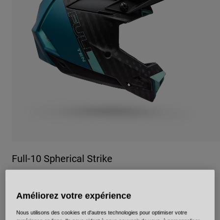
Urbain
Adventure
BMX
Rétro
Pièces détachées
Pièces détachées
Voir tout
Voir tout
Full-10 Spherical Strike
Article n°
38219
Améliorez votre expérience
699,99 €
Nous utilisons des cookies et d'autres technologies pour optimiser votre