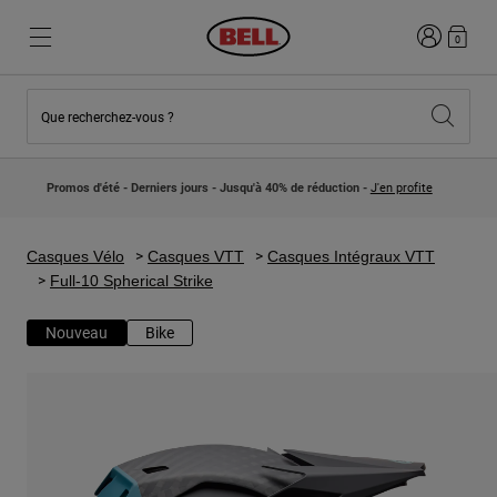
Connexion
0
Que recherchez-vous ?
Nouveautés et Tendances
Nouveautés et Tendances
Nouveautés
Nouveautés
Promos d'été - Derniers jours - Jusqu'à 40% de réduction -
J'en profite
Best Sellers
Best Sellers
Collaborations
Collection Enfants
Casques Motocross Enfant
Lifestyle
Casques Vélo
Casques VTT
Casques Intégraux VTT
Lifestyle
Explorez Bike
Full-10 Spherical Strike
Explorez Moto
Nouveau
Bike
VTT
Intégral
Intégrales
Jet
Route et Gravel
Motocross