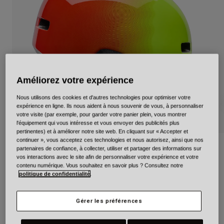
Urbain
Adventure
BMX
Rétro
Pièces détachées
Pièces détachées
Améliorez votre expérience
Voir tout
Voir tout
Nous utilisons des cookies et d'autres technologies pour optimiser votre
expérience en ligne. Ils nous aident à nous souvenir de vous, à personnaliser
votre visite (par exemple, pour garder votre panier plein, vous montrer
l'équipement qui vous intéresse et vous envoyer des publicités plus
pertinentes) et à améliorer notre site web. En cliquant sur « Accepter et
continuer », vous acceptez ces technologies et nous autorisez, ainsi que nos
Lil Ripper Triblend
partenaires de confiance, à collecter, utiliser et partager des informations sur
vos interactions avec le site afin de personnaliser votre expérience et votre
contenu numérique. Vous souhaitez en savoir plus ? Consultez notre
Article n°
39202
politique de confidentialité
.
49,99 €
Gérer les préférences