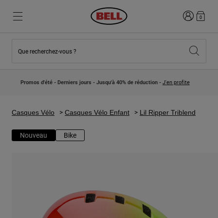
Connexion
0
Que recherchez-vous ?
Nouveautés et Tendances
Nouveautés et Tendances
Nouveautés
Nouveautés
Promos d'été - Derniers jours - Jusqu'à 40% de réduction -
J'en profite
Best Sellers
Best Sellers
Collaborations
Collection Enfants
Casques Motocross Enfant
Lifestyle
Casques Vélo
Casques Vélo Enfant
Lil Ripper Triblend
Lifestyle
Explorez Bike
Explorez Moto
Nouveau
Bike
VTT
Intégral
Intégrales
Jet
Route et Gravel
Motocross