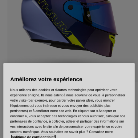
Urbain
Adventure
BMX
Rétro
Pièces détachées
Pièces détachées
Voir tout
Voir tout
Améliorez votre expérience
Nous utilisons des cookies et d'autres technologies pour optimiser votre
Lithium Mips+ Delta
expérience en ligne. Ils nous aident à nous souvenir de vous, à personnaliser
votre visite (par exemple, pour garder votre panier plein, vous montrer
Article n°
38125
l'équipement qui vous intéresse et vous envoyer des publicités plus
pertinentes) et à améliorer notre site web. En cliquant sur « Accepter et
continuer », vous acceptez ces technologies et nous autorisez, ainsi que nos
null
partenaires de confiance, à collecter, utiliser et partager des informations sur
vos interactions avec le site afin de personnaliser votre expérience et votre
contenu numérique. Vous souhaitez en savoir plus ? Consultez notre
politique de confidentialité
.