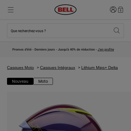
Connexion
0
Que recherchez-vous ?
Nouveautés et Tendances
Nouveautés et Tendances
Nouveautés
Nouveautés
Promos d'été - Derniers jours - Jusqu'à 40% de réduction -
J'en profite
Best Sellers
Best Sellers
Collaborations
Collection Enfants
Casques Motocross Enfant
Lifestyle
Casques Moto
Casques Intégraux
Lithium Mips+ Delta
Lifestyle
Explorez Bike
Explorez Moto
Nouveau
Moto
VTT
Intégral
Intégrales
Jet
Route et Gravel
Motocross