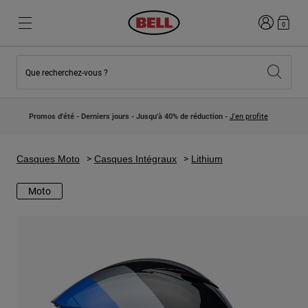
Connexion
0
Que recherchez-vous ?
Nouveautés et Tendances
Nouveautés et Tendances
Nouveautés
Nouveautés
Promos d'été - Derniers jours - Jusqu'à 40% de réduction -
J'en profite
Best Sellers
Best Sellers
Collaborations
Collection Enfants
Casques Motocross Enfant
Lifestyle
Casques Moto
Casques Intégraux
Lithium
Lifestyle
Explorez Bike
Explorez Moto
Moto
VTT
Intégral
Intégrales
Jet
Route et Gravel
Motocross