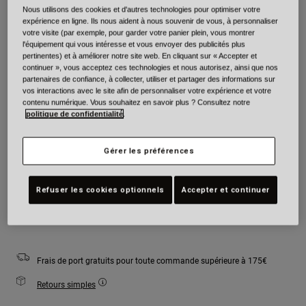
Nous utilisons des cookies et d'autres technologies pour optimiser votre
Couleur -
Gris/Bleu
expérience en ligne. Ils nous aident à nous souvenir de vous, à personnaliser
votre visite (par exemple, pour garder votre panier plein, vous montrer
l'équipement qui vous intéresse et vous envoyer des publicités plus
pertinentes) et à améliorer notre site web. En cliquant sur « Accepter et
continuer », vous acceptez ces technologies et nous autorisez, ainsi que nos
partenaires de confiance, à collecter, utiliser et partager des informations sur
sélectionné
vos interactions avec le site afin de personnaliser votre expérience et votre
contenu numérique. Vous souhaitez en savoir plus ? Consultez notre
Taille
Tableau des tailles
politique de confidentialité
.
S
M
L
XL
2XL
Gérer les préférences
Refuser les cookies optionnels
Accepter et continuer
Ajouter au panier
Frais de port gratuits pour toute commande supérieure à 175€
Retours simples