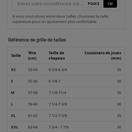
POUCE
CM
Si vous vous situez entre deux tailles, choisissez la taille
supérieure pour un ajustement plus confortable.
Référence de grille de tailles
Tête
Taille de
Coussinets de joues
Taille
(cm)
chapeau
(mm)
XS
53-54
6 5/8-6 3/4
35
S
55-56
6 7/8-7
30
M
57-58
7 1/8-71/4
35
L
59-60
7 1/4-7 3/8
30
XL
61-62
7 1/2-7 5/8
35
XXL
63-64
7 3/4 - 7 7/8
30