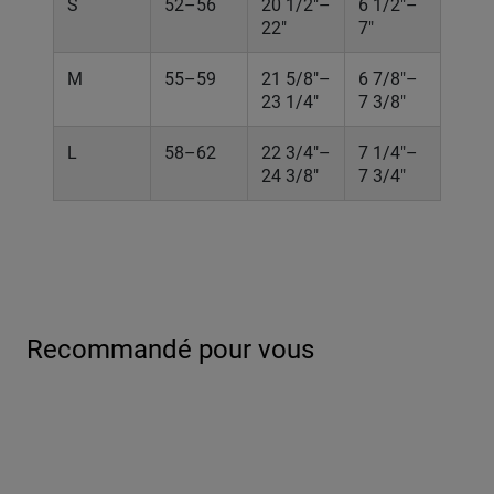
S
52–56
20 1/2"–
6 1/2"–
22"
7"
M
55–59
21 5/8"–
6 7/8"–
23 1/4"
7 3/8"
L
58–62
22 3/4"–
7 1/4"–
24 3/8"
7 3/4"
Recommandé pour vous