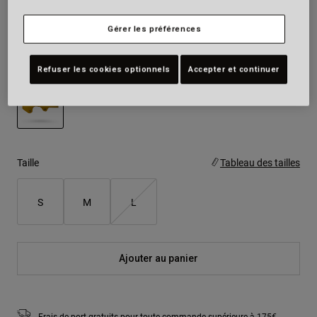
Couleur -
Jaune
Gérer les préférences
Refuser les cookies optionnels
Accepter et continuer
sélectionné
Taille
Tableau des tailles
S
M
L
Ajouter au panier
Frais de port gratuits pour toute commande supérieure à 175€