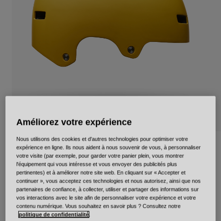
Urbain
Adventure
BMX
Rétro
Pièces détachées
Pièces détachées
Voir tout
Voir tout
Améliorez votre expérience
Nous utilisons des cookies et d'autres technologies pour optimiser votre
Local Solid
expérience en ligne. Ils nous aident à nous souvenir de vous, à personnaliser
votre visite (par exemple, pour garder votre panier plein, vous montrer
l'équipement qui vous intéresse et vous envoyer des publicités plus
Article n°
33958
pertinentes) et à améliorer notre site web. En cliquant sur « Accepter et
continuer », vous acceptez ces technologies et nous autorisez, ainsi que nos
partenaires de confiance, à collecter, utiliser et partager des informations sur
Price reduced from
to
54,95 €
38,46 €
30% OFF
vos interactions avec le site afin de personnaliser votre expérience et votre
contenu numérique. Vous souhaitez en savoir plus ? Consultez notre
politique de confidentialité
.