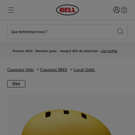
Connexion
0
Que recherchez-vous ?
Nouveautés et Tendances
Nouveautés et Tendances
Nouveautés
Nouveautés
Promos d'été - Derniers jours - Jusqu'à 40% de réduction -
J'en profite
Best Sellers
Best Sellers
Collaborations
Collection Enfants
Casques Motocross Enfant
Lifestyle
Casques Vélo
Casques BMX
Local Solid
Lifestyle
Explorez Bike
Explorez Moto
Bike
VTT
Intégral
Intégrales
Jet
Route et Gravel
Motocross