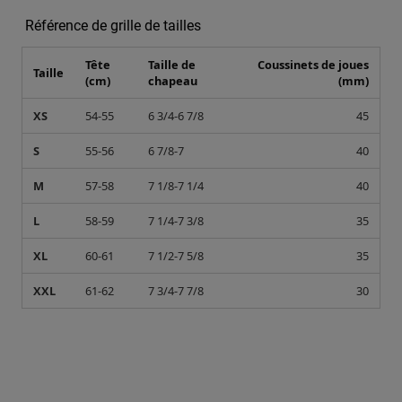
Référence de grille de tailles
Tête
Taille de
Coussinets de joues
Taille
(cm)
chapeau
(mm)
XS
54-55
6 3/4-6 7/8
45
S
55-56
6 7/8-7
40
M
57-58
7 1/8-7 1/4
40
L
58-59
7 1/4-7 3/8
35
XL
60-61
7 1/2-7 5/8
35
XXL
61-62
7 3/4-7 7/8
30