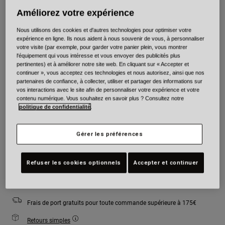
Améliorez votre expérience
Couleur -
Blanc/Bleu
Nous utilisons des cookies et d'autres technologies pour optimiser votre
expérience en ligne. Ils nous aident à nous souvenir de vous, à personnaliser
votre visite (par exemple, pour garder votre panier plein, vous montrer
l'équipement qui vous intéresse et vous envoyer des publicités plus
pertinentes) et à améliorer notre site web. En cliquant sur « Accepter et
sélectionné
continuer », vous acceptez ces technologies et nous autorisez, ainsi que nos
partenaires de confiance, à collecter, utiliser et partager des informations sur
vos interactions avec le site afin de personnaliser votre expérience et votre
Taille
Tableau des tailles
contenu numérique. Vous souhaitez en savoir plus ? Consultez notre
politique de confidentialité
.
S
M
L
XL
Gérer les préférences
Ajouter au panier
Refuser les cookies optionnels
Accepter et continuer
Frais de port gratuits pour toute commande supérieure à 175€
Retours simples