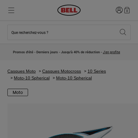
Connexion
0
Que recherchez-vous ?
Nouveautés et Tendances
Nouveautés et Tendances
Nouveautés
Nouveautés
Promos d'été - Derniers jours - Jusqu'à 40% de réduction -
J'en profite
Best Sellers
Best Sellers
Collaborations
Collection Enfants
Casques Motocross Enfant
Lifestyle
Casques Moto
Casques Motocross
10 Series
Lifestyle
Explorez Bike
Moto-10 Spherical
Moto-10 Spherical
Explorez Moto
Moto
VTT
Intégral
Intégrales
Jet
Route et Gravel
Motocross