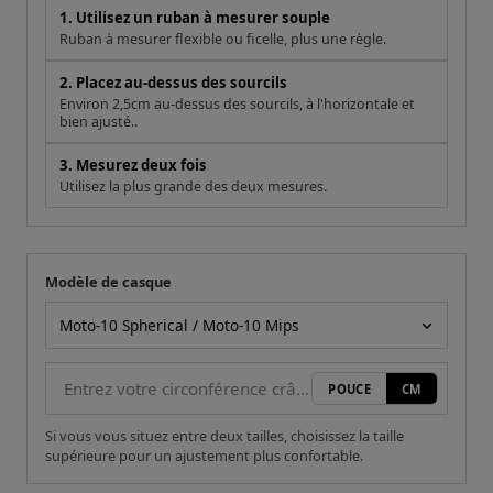
1. Utilisez un ruban à mesurer souple
Ruban à mesurer flexible ou ficelle, plus une règle.
2. Placez au-dessus des sourcils
Environ 2,5cm au-dessus des sourcils, à l'horizontale et
bien ajusté..
3. Mesurez deux fois
Utilisez la plus grande des deux mesures.
Modèle de casque
Votre mesure
Modèle de casque
POUCE
CM
Si vous vous situez entre deux tailles, choisissez la taille
supérieure pour un ajustement plus confortable.