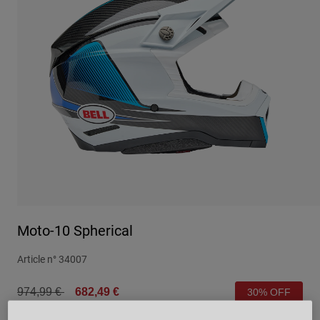
Urbain
Adventure
BMX
Rétro
Pièces détachées
Pièces détachées
Voir tout
Voir tout
Moto-10 Spherical
Article n°
34007
Price reduced from
to
974,99 €
682,49 €
30% OFF