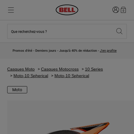
Connexion
0
Que recherchez-vous ?
Nouveautés et Tendances
Nouveautés et Tendances
Nouveautés
Nouveautés
Promos d'été - Derniers jours - Jusqu'à 40% de réduction -
J'en profite
Best Sellers
Best Sellers
Collaborations
Collection Enfants
Casques Motocross Enfant
Lifestyle
Casques Moto
Casques Motocross
10 Series
Lifestyle
Explorez Bike
Moto-10 Spherical
Moto-10 Spherical
Explorez Moto
Moto
VTT
Intégral
Intégrales
Jet
Route et Gravel
Motocross