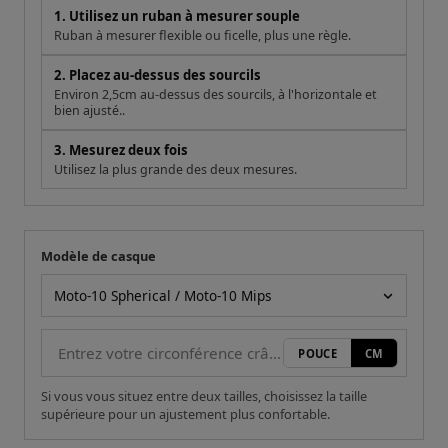
1. Utilisez un ruban à mesurer souple
Ruban à mesurer flexible ou ficelle, plus une règle.
2. Placez au-dessus des sourcils
Environ 2,5cm au-dessus des sourcils, à l'horizontale et
bien ajusté..
3. Mesurez deux fois
Utilisez la plus grande des deux mesures.
Modèle de casque
Votre mesure
Modèle de casque
POUCE
CM
Si vous vous situez entre deux tailles, choisissez la taille
supérieure pour un ajustement plus confortable.