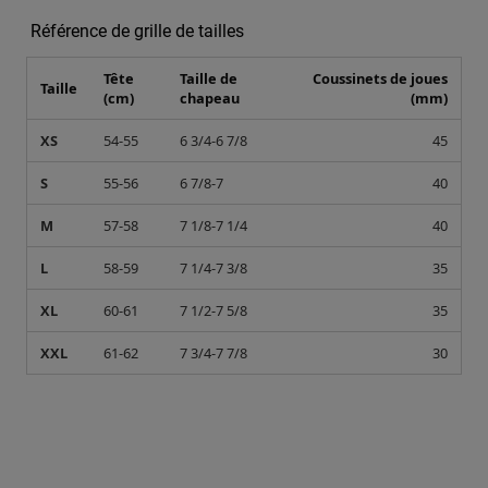
Référence de grille de tailles
Tête
Taille de
Coussinets de joues
Taille
(cm)
chapeau
(mm)
XS
54-55
6 3/4-6 7/8
45
S
55-56
6 7/8-7
40
M
57-58
7 1/8-7 1/4
40
L
58-59
7 1/4-7 3/8
35
XL
60-61
7 1/2-7 5/8
35
XXL
61-62
7 3/4-7 7/8
30