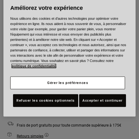
Améliorez votre expérience
Couleur -
Orange/Black
Nous utilisons des cookies et d'autres technologies pour optimiser votre
expérience en ligne. Ils nous aident à nous souvenir de vous, à personnaliser
votre visite (par exemple, pour garder votre panier plein, vous montrer
l'équipement qui vous intéresse et vous envoyer des publicités plus
pertinentes) et à améliorer notre site web. En cliquant sur « Accepter et
sélectionné
continuer », vous acceptez ces technologies et nous autorisez, ainsi que nos
partenaires de confiance, à collecter, utiliser et partager des informations sur
vos interactions avec le site afin de personnaliser votre expérience et votre
Taille
Tableau des tailles
contenu numérique. Vous souhaitez en savoir plus ? Consultez notre
politique de confidentialité
.
S
M
L
XL
Gérer les préférences
Ajouter au panier
Refuser les cookies optionnels
Accepter et continuer
Frais de port gratuits pour toute commande supérieure à 175€
Retours simples