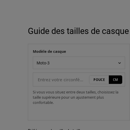
Guide des tailles de casque
Modèle de casque
Votre mesure
Modèle de casque
POUCE
CM
Si vous vous situez entre deux tailles, choisissez la
taille supérieure pour un ajustement plus
confortable.