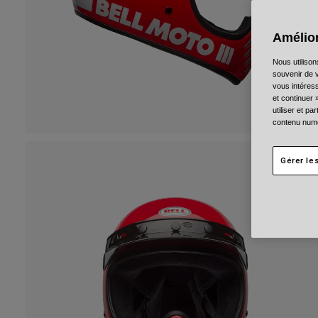
Amélior
Nous utilison
souvenir de v
vous intéress
et continuer 
utiliser et p
contenu numé
Gérer le