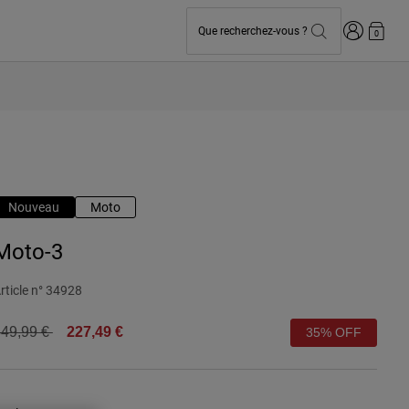
Connexion
Que recherchez-vous ?
0
Nouveau
Moto
Moto-3
rticle n°
34928
rice reduced from
to
49,99 €
227,49 €
35% OFF