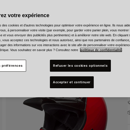
C
ez votre expérience
s des cookies et d'autres technologies pour optimiser votre expérience en ligne. Ils nous aid
ous, à personnaliser votre visite (par exemple, pour garder votre panier plein, vous montrer 
e et vous envoyer des publicités plus pertinentes) et à améliorer notre site web. En cliquant
T
», vous acceptez ces technologies et nous autorisez, ainsi que nos partenaires de confiance, 
artager des informations sur vos interactions avec le site afin de personnaliser votre expérienc
rique. Vous souhaitez en savoir plus ? Consultez notre
politique de confidentialité
.
s préférences
Refuser les cookies optionnels
Accepter et continuer