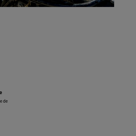
e
te de