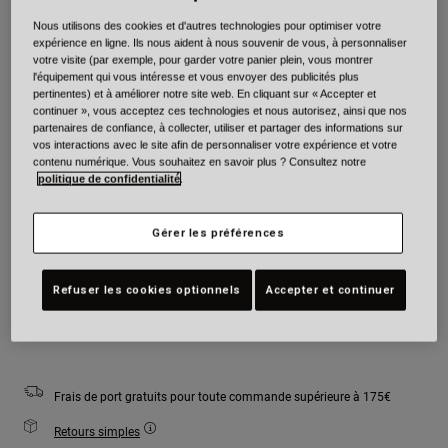
Nous utilisons des cookies et d'autres technologies pour optimiser votre
Couleur -
Noir
expérience en ligne. Ils nous aident à nous souvenir de vous, à personnaliser
votre visite (par exemple, pour garder votre panier plein, vous montrer
l'équipement qui vous intéresse et vous envoyer des publicités plus
pertinentes) et à améliorer notre site web. En cliquant sur « Accepter et
continuer », vous acceptez ces technologies et nous autorisez, ainsi que nos
partenaires de confiance, à collecter, utiliser et partager des informations sur
sélectionné
vos interactions avec le site afin de personnaliser votre expérience et votre
contenu numérique. Vous souhaitez en savoir plus ? Consultez notre
Taille
Tableau des tailles
politique de confidentialité
.
Youth
Youth
Youth
Gérer les préférences
Small
Medium
Large
Refuser les cookies optionnels
Accepter et continuer
Ajouter au panier
Frais de port gratuits pour toute commande supérieure à 175€
Retours simples