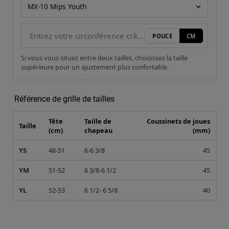
Modèle de casque
POUCE
CM
Si vous vous situez entre deux tailles, choisissez la taille
supérieure pour un ajustement plus confortable.
Référence de grille de tailles
Tête
Taille de
Coussinets de joues
Taille
(cm)
chapeau
(mm)
YS
48-51
6-6 3/8
45
YM
51-52
6 3/8-6 1/2
45
YL
52-53
6 1/2- 6 5/8
40