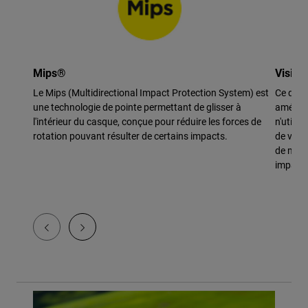
Mips®
Visièr
Le Mips (Multidirectional Impact Protection System) est
Ce desig
une technologie de pointe permettant de glisser à
améliore
l'intérieur du casque, conçue pour réduire les forces de
n'utilis
rotation pouvant résulter de certains impacts.
de vis,
de maté
impact.