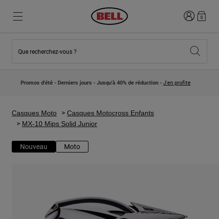
Connexion
0
Que recherchez-vous ?
Nouveautés et Tendances
Nouveautés et Tendances
Nouveautés
Nouveautés
Promos d'été - Derniers jours - Jusqu'à 40% de réduction -
J'en profite
Best Sellers
Best Sellers
Collaborations
Collection Enfants
Casques Motocross Enfant
Lifestyle
Casques Moto
Casques Motocross Enfants
Lifestyle
Explorez Bike
MX-10 Mips Solid Junior
Explorez Moto
Nouveau
Moto
VTT
Intégral
Intégrales
Jet
Route et Gravel
Motocross