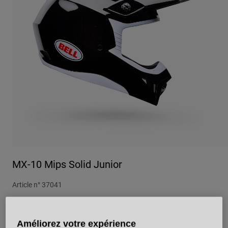
Urbain
Adventure
BMX
Rétro
Pièces détachées
Pièces détachées
Voir tout
Voir tout
MX-10 Mips Solid Junior
Article n°
37041
199,99 €
Améliorez votre expérience