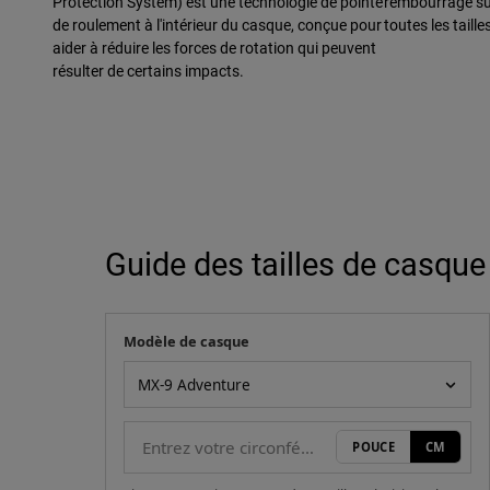
Protection System) est une technologie de pointe
rembourrage su
de roulement à l'intérieur du casque, conçue pour
toutes les taille
aider à réduire les forces de rotation qui peuvent
résulter de certains impacts.
Guide des tailles de casque
Modèle de casque
Votre mesure
Modèle de casque
POUCE
CM