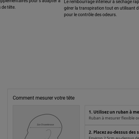
pplémentaires pour s’adapter à
Le rembourrage intérieur à séchage rap
s de tête.
gérer la transpiration tout en utilisant d
pour le contrôle des odeurs.
Comment mesurer votre tête
1. Utilisez un ruban à m
Ruban à mesurer flexible ou 
2. Placez au-dessus des s
Environ 2,5cm au-dessus des 