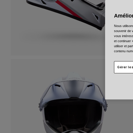
Amélior
Nous utilison
souvenir de v
vous intéress
et continuer 
utiliser et p
contenu numé
Gérer le