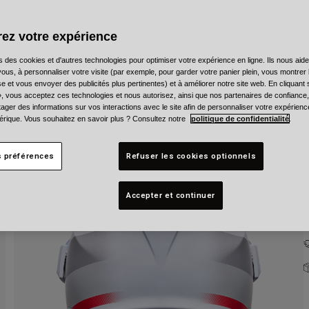
C
ez votre expérience
s des cookies et d'autres technologies pour optimiser votre expérience en ligne. Ils nous aid
ous, à personnaliser votre visite (par exemple, pour garder votre panier plein, vous montrer 
e et vous envoyer des publicités plus pertinentes) et à améliorer notre site web. En cliquant
T
», vous acceptez ces technologies et nous autorisez, ainsi que nos partenaires de confiance, 
artager des informations sur vos interactions avec le site afin de personnaliser votre expérienc
rique. Vous souhaitez en savoir plus ? Consultez notre
politique de confidentialité
.
s préférences
Refuser les cookies optionnels
Accepter et continuer