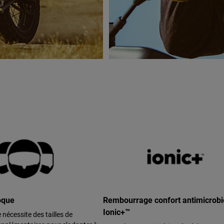
coque
Rembourrage confort antimicrob
Ionic+™
e nécessite des tailles de