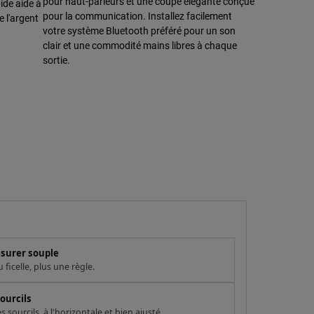
pour haut-parleurs et une coupe élégante conçue
ide aide à
pour la communication. Installez facilement
e l'argent
votre système Bluetooth préféré pour un son
clair et une commodité mains libres à chaque
sortie.
esurer souple
ficelle, plus une règle.
ourcils
sourcils, à l'horizontale et bien ajusté..