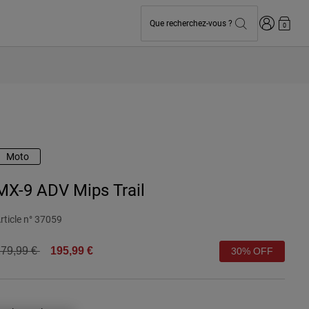
Connexion
Que recherchez-vous ?
0
Moto
MX-9 ADV Mips Trail
rticle n°
37059
rice reduced from
to
79,99 €
195,99 €
30% OFF