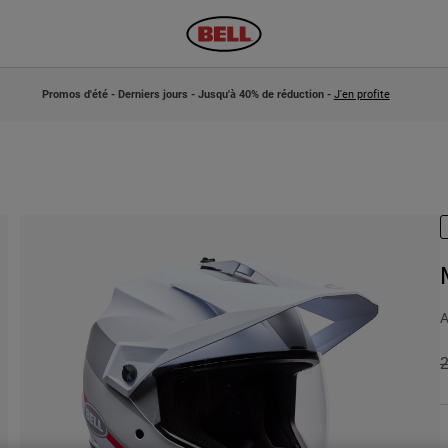
Promos d'été - Derniers jours - Jusqu'à 40% de réduction -
J'en profite
A
P
2