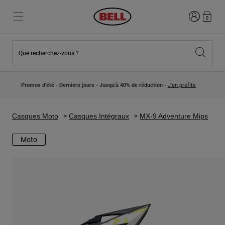
Connexion
0
Que recherchez-vous ?
Nouveautés et Tendances
Nouveautés et Tendances
Nouveautés
Nouveautés
Promos d'été - Derniers jours - Jusqu'à 40% de réduction -
J'en profite
Best Sellers
Best Sellers
Collaborations
Collection Enfants
Casques Motocross Enfant
Lifestyle
Casques Moto
Casques Intégraux
MX-9 Adventure Mips
Lifestyle
Explorez Bike
Explorez Moto
Moto
VTT
Intégral
Intégrales
Jet
Route et Gravel
Motocross