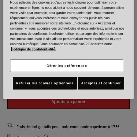
Nous utilisons des cookies et d'autres technologies pour optimiser votre
Couleur -
Matte Black/Yellow Camo
expérience en ligne. Ils nous aident à nous souvenir de vous, à personnaliser
votre visite (par exemple, pour garder votre panier plein, vous montrer
l'équipement qui vous intéresse et vous envoyer des publicités plus
pertinentes) et à améliorer notre site web. En cliquant sur « Accepter et
continuer », vous acceptez ces technologies et nous autorisez, ainsi que nos
partenaires de confiance, à collecter, utiliser et partager des informations sur
sélectionné
vos interactions avec le site afin de personnaliser votre expérience et votre
contenu numérique. Vous souhaitez en savoir plus ? Consultez notre
Taille
Tableau des tailles
politique de confidentialité
.
Gérer les préférences
S
M
L
XL
2XL
sélectionné
Refuser les cookies optionnels
Accepter et continuer
Plus que quelques exemplaires disponibles. Commandez vite.
Ajouter au panier
Frais de port gratuits pour toute commande supérieure à 175€