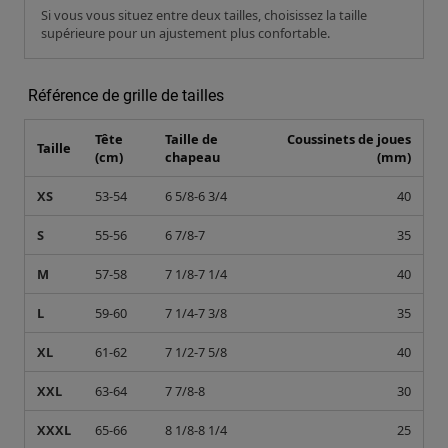
Si vous vous situez entre deux tailles, choisissez la taille
supérieure pour un ajustement plus confortable.
Référence de grille de tailles
Tête
Taille de
Coussinets de joues
Taille
(cm)
chapeau
(mm)
XS
53-54
6 5/8-6 3/4
40
S
55-56
6 7/8-7
35
M
57-58
7 1/8-7 1/4
40
L
59-60
7 1/4-7 3/8
35
XL
61-62
7 1/2-7 5/8
40
XXL
63-64
7 7/8-8
30
XXXL
65-66
8 1/8-8 1/4
25