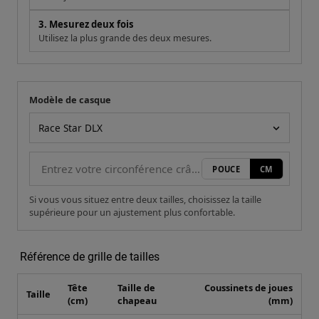
3. Mesurez deux fois
Utilisez la plus grande des deux mesures.
Modèle de casque
Votre mesure
Modèle de casque
POUCE
CM
Si vous vous situez entre deux tailles, choisissez la taille
supérieure pour un ajustement plus confortable.
Référence de grille de tailles
Tête
Taille de
Coussinets de joues
Taille
(cm)
chapeau
(mm)