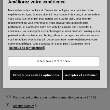
Améliorez votre expérience
Couleur -
Rouge
Nous utilisons des cookies et d'autres technologies pour optimiser votre
expérience en ligne. Ils nous aident à nous souvenir de vous, à personnaliser
votre visite (par exemple, pour garder votre panier plein, vous montrer
l'équipement qui vous intéresse et vous envoyer des publicités plus
pertinentes) et à améliorer notre site web. En cliquant sur « Accepter et
continuer », vous acceptez ces technologies et nous autorisez, ainsi que nos
sélectionné
partenaires de confiance, à collecter, utiliser et partager des informations sur
vos interactions avec le site afin de personnaliser votre expérience et votre
Taille
Tableau des tailles
contenu numérique. Vous souhaitez en savoir plus ? Consultez notre
politique de confidentialité
.
XS
S
M
L
XL
2XL
Gérer les préférences
Refuser les cookies optionnels
Accepter et continuer
Ajouter au panier
Frais de port gratuits pour toute commande supérieure à 175€
Retours simples