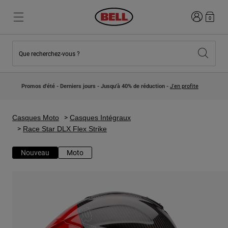
Connexion
0
Que recherchez-vous ?
Nouveautés et Tendances
Nouveautés et Tendances
Nouveautés
Nouveautés
Promos d'été - Derniers jours - Jusqu'à 40% de réduction -
J'en profite
Best Sellers
Best Sellers
Collaborations
Collection Enfants
Casques Motocross Enfant
Lifestyle
Casques Moto
Casques Intégraux
Lifestyle
Explorez Bike
Race Star DLX Flex Strike
Explorez Moto
Nouveau
Moto
VTT
Intégral
Intégrales
Jet
Route et Gravel
Motocross