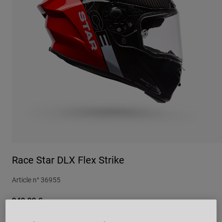
Urbain
Adventure
BMX
Rétro
Pièces détachées
Pièces détachées
Voir tout
Voir tout
Race Star DLX Flex Strike
Article n°
36955
949,99 €