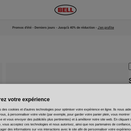
Promos d'été - Derniers jours - Jusqu'à 40% de réduction -
J'en profite
A
ez votre expérience
P
4
s des cookies et d'autres technologies pour optimiser votre expérience en ligne. Ils nous aid
ous, à personnaliser votre visite (par exemple, pour garder votre panier plein, vous montrer 
e et vous envoyer des publicités plus pertinentes) et à améliorer notre site web. En cliquant
», vous acceptez ces technologies et nous autorisez, ainsi que nos partenaires de confiance, 
artager des informations sur vos interactions avec le site afin de personnaliser votre expérienc