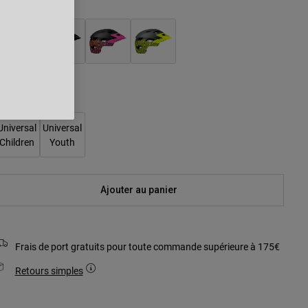
ouleur -
aille
Universal
Universal
Children
Youth
Ajouter au panier
Frais de port gratuits pour toute commande supérieure à 175€
Retours simples