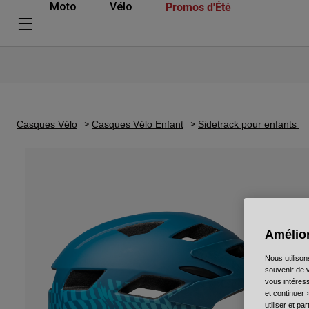
Promos d'Été
Moto
Vélo
Casques Vélo
Casques Vélo Enfant
Sidetrack pour enfants
Amélior
Nous utilison
souvenir de v
vous intéress
et continuer 
utiliser et p