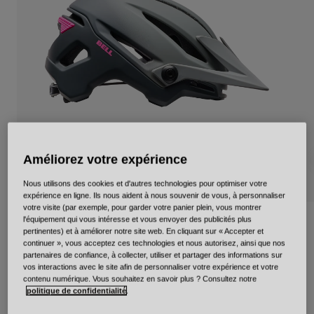
Urbain
Adventure
BMX
Rétro
Pièces détachées
Pièces détachées
Voir tout
Voir tout
Améliorez votre expérience
Nous utilisons des cookies et d'autres technologies pour optimiser votre
expérience en ligne. Ils nous aident à nous souvenir de vous, à personnaliser
votre visite (par exemple, pour garder votre panier plein, vous montrer
l'équipement qui vous intéresse et vous envoyer des publicités plus
Sixer Mips Ratio
pertinentes) et à améliorer notre site web. En cliquant sur « Accepter et
continuer », vous acceptez ces technologies et nous autorisez, ainsi que nos
Article n°
40120
partenaires de confiance, à collecter, utiliser et partager des informations sur
vos interactions avec le site afin de personnaliser votre expérience et votre
contenu numérique. Vous souhaitez en savoir plus ? Consultez notre
189,99 €
politique de confidentialité
.