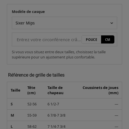
Modèle de casque
Votre mesure
Modèle de casque
POUCE
CM
Si vous vous situez entre deux tailles, choisissez la taille
supérieure pour un ajustement plus confortable.
Référence de grille de tailles
Tête
Taille de
Coussinets de joues
Taille
(cm)
chapeau
(mm)
S
52-56
6 1/2-7
—
M
55-59
6 7/8-7 3/8
—
L
58-62
7 1/4-7 3/4
—