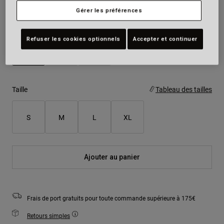
Gérer les préférences
Couleur -
Gris graphite
Refuser les cookies optionnels
Accepter et continuer
sélectionné
Taille
Tableau des tailles
S
M
L
XL
Ajouter au panier
Frais de port gratuits pour toute commande supérieure à 175€
Retours simples