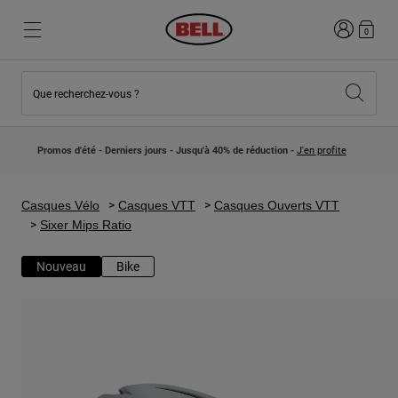
Connexion
0
Que recherchez-vous ?
Nouveautés et Tendances
Nouveautés et Tendances
Nouveautés
Nouveautés
Promos d'été - Derniers jours - Jusqu'à 40% de réduction -
J'en profite
Best Sellers
Best Sellers
Collaborations
Collection Enfants
Casques Motocross Enfant
Lifestyle
Casques Vélo
Casques VTT
Casques Ouverts VTT
Lifestyle
Explorez Bike
Sixer Mips Ratio
Explorez Moto
Nouveau
Bike
VTT
Intégral
Intégrales
Jet
Route et Gravel
Motocross