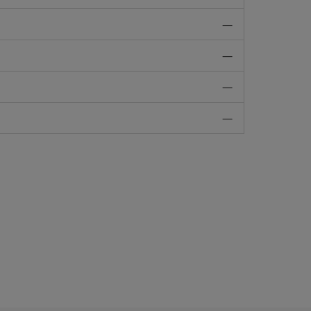
—
—
—
—