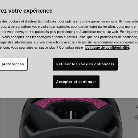
ez votre expérience
s des cookies et d'autres technologies pour optimiser votre expérience en ligne. Ils nous aid
ous, à personnaliser votre visite (par exemple, pour garder votre panier plein, vous montrer 
e et vous envoyer des publicités plus pertinentes) et à améliorer notre site web. En cliquant
», vous acceptez ces technologies et nous autorisez, ainsi que nos partenaires de confiance, 
T
artager des informations sur vos interactions avec le site afin de personnaliser votre expérienc
rique. Vous souhaitez en savoir plus ? Consultez notre
politique de confidentialité
.
s préférences
Refuser les cookies optionnels
Accepter et continuer