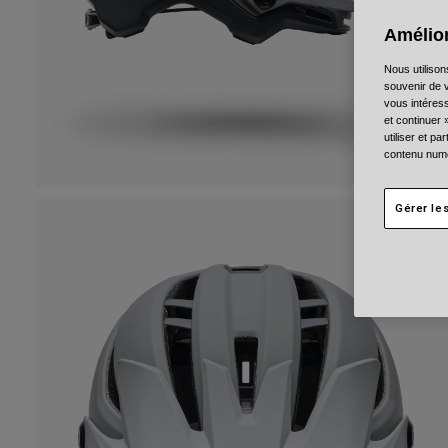
Amélior
Nous utilison
souvenir de v
vous intéress
et continuer 
utiliser et p
contenu numé
Gérer le