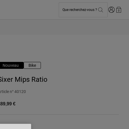
Connexion
Que recherchez-vous ?
0
Nouveau
Bike
Sixer Mips Ratio
rticle n°
40120
89,99 €
ouleur -