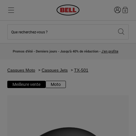
Connexion
0
Que recherchez-vous ?
Nouveautés et Tendances
Nouveautés et Tendances
Nouveautés
Nouveautés
Promos d'été - Derniers jours - Jusqu'à 40% de réduction -
J'en profite
Best Sellers
Best Sellers
Collaborations
Collection Enfants
Casques Motocross Enfant
Lifestyle
Casques Moto
Casques Jets
TX-501
Lifestyle
Explorez Bike
Explorez Moto
Meilleure vente
Moto
VTT
Intégral
Intégrales
Jet
Route et Gravel
Motocross