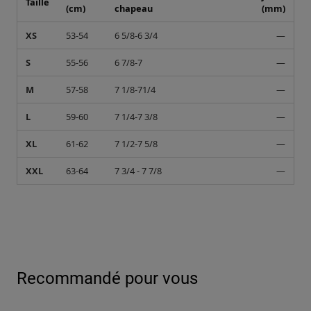
L
59-60
7 1/4-7 3/8
—
XL
61-62
7 1/2-7 5/8
—
XXL
63-64
7 3/4 - 7 7/8
—
Recommandé pour vous