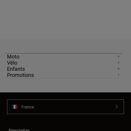
Moto
Vélo
Enfants
Promotions
France
Newsletter
Bénéficiez d'une remise de 10 %
Abonnez-vous à nos e-mails commerciaux et, en quelques
minutes, vous recevrez un code de réduction de 10 % pour
votre première commande.