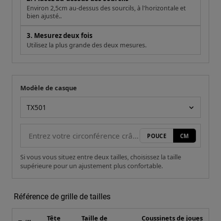
Modèle de casque
Votre mesure
Modèle de casque
POUCE
CM
Si vous vous situez entre deux tailles, choisissez la taille
supérieure pour un ajustement plus confortable.
Référence de grille de tailles
Tête
Taille de
Coussinets de joues
Taille
(cm)
chapeau
(mm)
XS
53-54
6 5/8-6 3/4
—
S
55-56
6 7/8-7
—
M
57-58
7 1/8-71/4
—