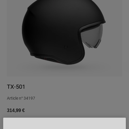
Urbain
Adventure
BMX
Rétro
Pièces détachées
Pièces détachées
Voir tout
Voir tout
TX-501
Article n°
34197
314,99 €