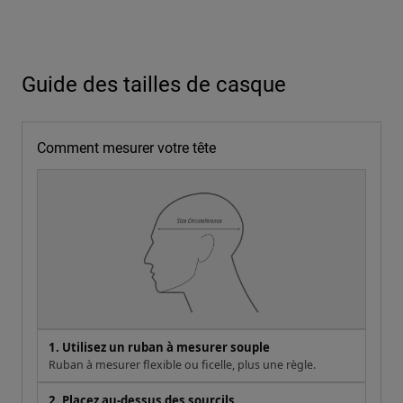
Comment mesurer votre tête
1. Utilisez un ruban à mesurer souple
Ruban à mesurer flexible ou ficelle, plus une règle.
2. Placez au-dessus des sourcils
Environ 2,5cm au-dessus des sourcils, à l'horizontale et
bien ajusté..
3. Mesurez deux fois
Utilisez la plus grande des deux mesures.