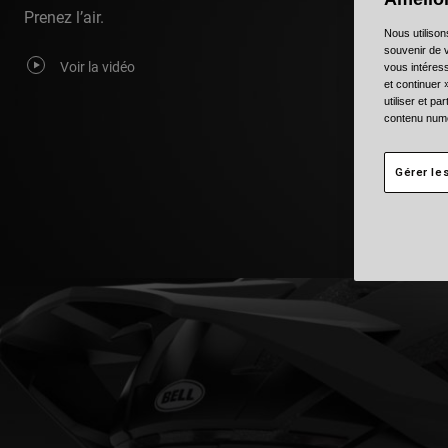
Prenez l’air.
Nous utilison
souvenir de v
Voir la vidéo
vous intéress
et continuer 
utiliser et p
contenu numé
Gérer le