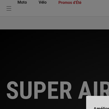
Promos d'Été
Moto
Vélo
SUPER AI
Amélior