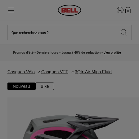
Connexion
0
Que recherchez-vous ?
Nouveautés et Tendances
Nouveautés et Tendances
Nouveautés
Nouveautés
Promos d'été - Derniers jours - Jusqu'à 40% de réduction -
J'en profite
Best Sellers
Best Sellers
Collaborations
Collection Enfants
Casques Motocross Enfant
Lifestyle
Casques Vélo
Casques VTT
3Qtr-Air Mips Fluid
Lifestyle
Explorez Bike
Explorez Moto
Nouveau
Bike
VTT
Intégral
Intégrales
Jet
Route et Gravel
Motocross