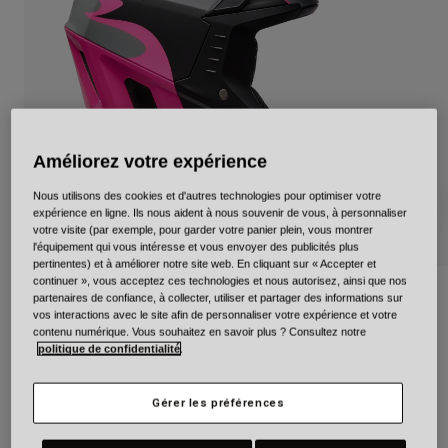
Urbain
Adventure
BMX
Rétro
Pièces détachées
Pièces détachées
Améliorez votre expérience
Voir tout
Voir tout
Nous utilisons des cookies et d'autres technologies pour optimiser votre
expérience en ligne. Ils nous aident à nous souvenir de vous, à personnaliser
votre visite (par exemple, pour garder votre panier plein, vous montrer
l'équipement qui vous intéresse et vous envoyer des publicités plus
pertinentes) et à améliorer notre site web. En cliquant sur « Accepter et
continuer », vous acceptez ces technologies et nous autorisez, ainsi que nos
3Qtr-Air Mips Fluid
partenaires de confiance, à collecter, utiliser et partager des informations sur
vos interactions avec le site afin de personnaliser votre expérience et votre
contenu numérique. Vous souhaitez en savoir plus ? Consultez notre
Article n°
38238
politique de confidentialité
.
229,99 €
Gérer les préférences