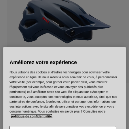
Urbain
Adventure
BMX
Rétro
Pièces détachées
Pièces détachées
Voir tout
Voir tout
Améliorez votre expérience
Nous utilisons des cookies et d'autres technologies pour optimiser votre
expérience en ligne. Ils nous aident à nous souvenir de vous, à personnaliser
votre visite (par exemple, pour garder votre panier plein, vous montrer
l'équipement qui vous intéresse et vous envoyer des publicités plus
4Forty Mips Solid
pertinentes) et à améliorer notre site web. En cliquant sur « Accepter et
continuer », vous acceptez ces technologies et nous autorisez, ainsi que nos
partenaires de confiance, à collecter, utiliser et partager des informations sur
Article n°
39281
vos interactions avec le site afin de personnaliser votre expérience et votre
contenu numérique. Vous souhaitez en savoir plus ? Consultez notre
119,99 €
politique de confidentialité
.