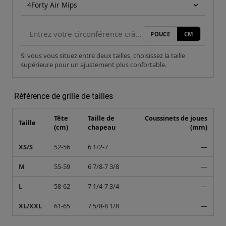
POUCE
CM
Si vous vous situez entre deux tailles, choisissez la taille
supérieure pour un ajustement plus confortable.
Référence de grille de tailles
Tête
Taille de
Coussinets de joues
Taille
(cm)
chapeau
(mm)
XS/S
52-56
6 1/2-7
—
M
55-59
6 7/8-7 3/8
—
L
58-62
7 1/4-7 3/4
—
XL/XXL
61-65
7 5/8-8 1/8
—