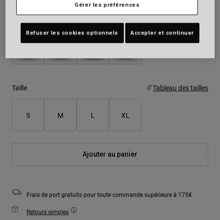
Gérer les préférences
Couleur -
Refuser les cookies optionnels
Accepter et continuer
Taille
Tableau des tailles
S
M
L
XL
Ajouter au panier
Frais de port gratuits pour toute commande supérieure à 175€
Retours simples