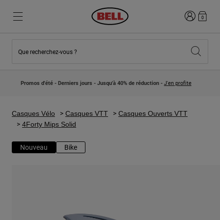
Connexion
0
Que recherchez-vous ?
Nouveautés et Tendances
Nouveautés et Tendances
Nouveautés
Nouveautés
Promos d'été - Derniers jours - Jusqu'à 40% de réduction -
J'en profite
Best Sellers
Best Sellers
Collaborations
Collection Enfants
Casques Motocross Enfant
Lifestyle
Casques Vélo
Casques VTT
Casques Ouverts VTT
Lifestyle
Explorez Bike
4Forty Mips Solid
Explorez Moto
Nouveau
Bike
VTT
Intégral
Intégrales
Jet
Route et Gravel
Motocross