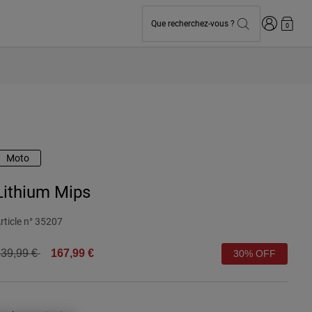
Connexion
Que recherchez-vous ?
0
Moto
Lithium Mips
rticle n°
35207
rice reduced from
to
39,99 €
167,99 €
30% OFF