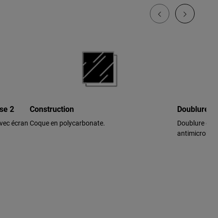
sse 2
Construction
Doublure h
avec écran
Coque en polycarbonate.
Doublure de c
antimicrobie