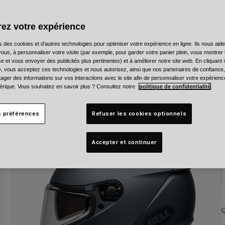
C
ez votre expérience
s des cookies et d'autres technologies pour optimiser votre expérience en ligne. Ils nous aid
ous, à personnaliser votre visite (par exemple, pour garder votre panier plein, vous montrer 
e et vous envoyer des publicités plus pertinentes) et à améliorer notre site web. En cliquant
T
», vous acceptez ces technologies et nous autorisez, ainsi que nos partenaires de confiance, 
artager des informations sur vos interactions avec le site afin de personnaliser votre expérienc
rique. Vous souhaitez en savoir plus ? Consultez notre
politique de confidentialité
.
s préférences
Refuser les cookies optionnels
Accepter et continuer