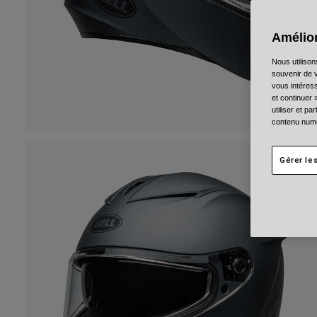
Amélior
Nous utilison
souvenir de v
vous intéress
et continuer 
utiliser et p
contenu numé
Gérer le