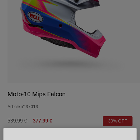
Urbain
Adventure
BMX
Rétro
Pièces détachées
Pièces détachées
Voir tout
Voir tout
Moto-10 Mips Falcon
Article n°
37013
Price reduced from
to
539,99 €
377,99 €
30% OFF