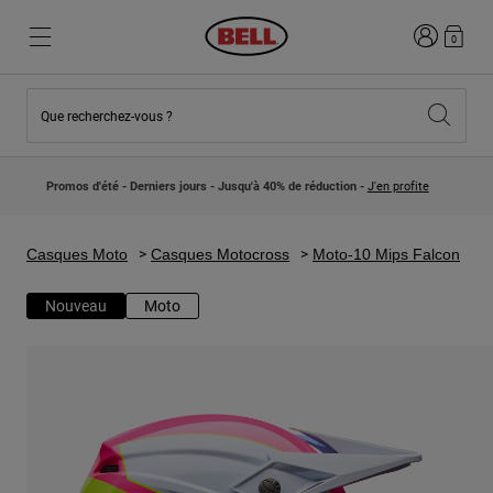
Connexion
0
Que recherchez-vous ?
Nouveautés et Tendances
Nouveautés et Tendances
Nouveautés
Nouveautés
Promos d'été - Derniers jours - Jusqu'à 40% de réduction -
J'en profite
Best Sellers
Best Sellers
Collaborations
Collection Enfants
Casques Motocross Enfant
Lifestyle
Casques Moto
Casques Motocross
Moto-10 Mips Falcon
Lifestyle
Explorez Bike
Explorez Moto
Nouveau
Moto
VTT
Intégral
Intégrales
Jet
Route et Gravel
Motocross