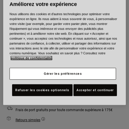
Améliorez votre expérience
Couleur -
Nous utilisons des cookies et d'autres technologies pour optimiser votre
expérience en ligne. Ils nous aident à nous souvenir de vous, à personnaliser
votre visite (par exemple, pour garder votre panier plein, vous montrer
l'équipement qui vous intéresse et vous envoyer des publicités plus
pertinentes) et à améliorer notre site web. En cliquant sur « Accepter et
continuer », vous acceptez ces technologies et nous autorisez, ainsi que nos
partenaires de confiance, à collecter, utiliser et partager des informations sur
Taille
Tableau des tailles
vos interactions avec le site afin de personnaliser votre expérience et votre
contenu numérique. Vous souhaitez en savoir plus ? Consultez notre
politique de confidentialité
.
XS
S
M
L
XL
2XL
Gérer les préférences
Ajouter au panier
Refuser les cookies optionnels
Accepter et continuer
Frais de port gratuits pour toute commande supérieure à 175€
Retours simples