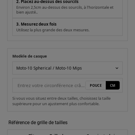
2. Placez au-dessus des sourcils
Environ 2,5cm au-dessus des sourcils, à l'horizontale et
bien ajusté..
3. Mesurez deux fois
Utilisez la plus grande des deux mesures.
Modèle de casque
Votre mesure
Modèle de casque
POUCE
CM
Si vous vous situez entre deux tailles, choisissez la taille
supérieure pour un ajustement plus confortable.
Référence de grille de tailles