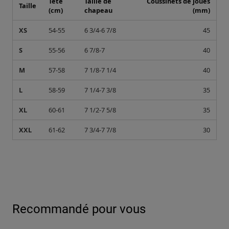
Tête
Taille de
Coussinets de joues
Taille
(cm)
chapeau
(mm)
XS
54-55
6 3/4-6 7/8
45
S
55-56
6 7/8-7
40
M
57-58
7 1/8-7 1/4
40
L
58-59
7 1/4-7 3/8
35
XL
60-61
7 1/2-7 5/8
35
XXL
61-62
7 3/4-7 7/8
30
Recommandé pour vous