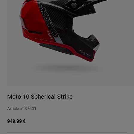
Urbain
Adventure
BMX
Rétro
Pièces détachées
Pièces détachées
Voir tout
Voir tout
Moto-10 Spherical Strike
Article n°
37001
949,99 €