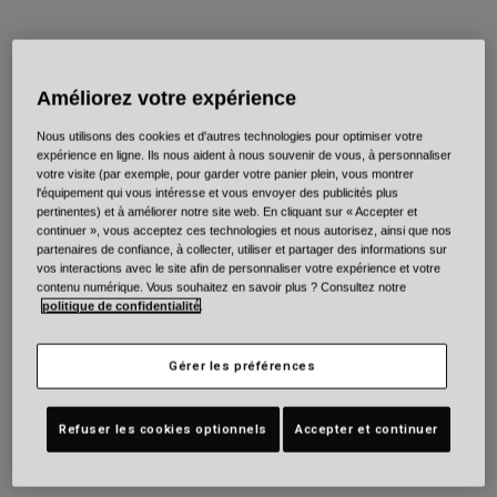
Couleur -
Améliorez votre expérience
Nous utilisons des cookies et d'autres technologies pour optimiser votre
expérience en ligne. Ils nous aident à nous souvenir de vous, à personnaliser
votre visite (par exemple, pour garder votre panier plein, vous montrer
l'équipement qui vous intéresse et vous envoyer des publicités plus
Taille
Tableau des tailles
pertinentes) et à améliorer notre site web. En cliquant sur « Accepter et
continuer », vous acceptez ces technologies et nous autorisez, ainsi que nos
partenaires de confiance, à collecter, utiliser et partager des informations sur
XS
S
M
L
XL
2XL
vos interactions avec le site afin de personnaliser votre expérience et votre
contenu numérique. Vous souhaitez en savoir plus ? Consultez notre
politique de confidentialité
.
Ajouter au panier
Gérer les préférences
Refuser les cookies optionnels
Accepter et continuer
Frais de port gratuits pour toute commande supérieure à 175€
Retours simples