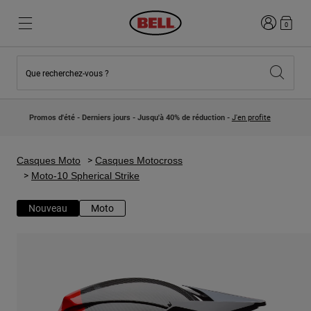
Connexion
0
Que recherchez-vous ?
Nouveautés et Tendances
Nouveautés et Tendances
Nouveautés
Nouveautés
Promos d'été - Derniers jours - Jusqu'à 40% de réduction -
J'en profite
Best Sellers
Best Sellers
Collaborations
Collection Enfants
Casques Motocross Enfant
Lifestyle
Casques Moto
Casques Motocross
Lifestyle
Explorez Bike
Moto-10 Spherical Strike
Explorez Moto
Nouveau
Moto
VTT
Intégral
Intégrales
Jet
Route et Gravel
Motocross