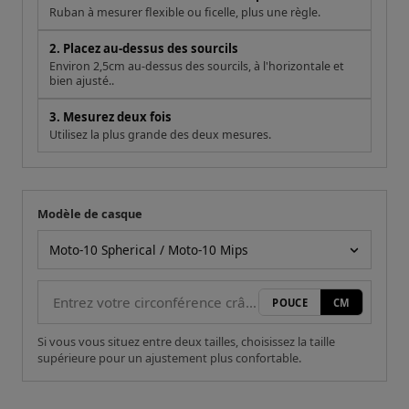
Ruban à mesurer flexible ou ficelle, plus une règle.
2. Placez au-dessus des sourcils
Environ 2,5cm au-dessus des sourcils, à l'horizontale et
bien ajusté..
3. Mesurez deux fois
Utilisez la plus grande des deux mesures.
Modèle de casque
Votre mesure
Modèle de casque
POUCE
CM
Si vous vous situez entre deux tailles, choisissez la taille
supérieure pour un ajustement plus confortable.