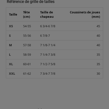
Référence de grille de tailles
Tête
Taille de
Coussinets de joues
Taille
(cm)
chapeau
(mm)
XS
54-55
6 3/4-6 7/8
45
S
55-56
6 7/8-7
40
M
57-58
7 1/8-7 1/4
40
L
58-59
7 1/4-7 3/8
35
XL
60-61
7 1/2-7 5/8
35
XXL
61-62
7 3/4-7 7/8
30