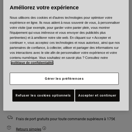
Améliorez votre expérience
Couleur -
Rouge/Noir
Nous utilisons des cookies et d'autres technologies pour optimiser votre
expérience en ligne. Ils nous aident à nous souvenir de vous, à personnaliser
votre visite (par exemple, pour garder votre panier plein, vous montrer
l'équipement qui vous intéresse et vous envoyer des publicités plus
pertinentes) et à améliorer notre site web. En cliquant sur « Accepter et
sélectionné
continuer », vous acceptez ces technologies et nous autorisez, ainsi que nos
partenaires de confiance, à collecter, utiliser et partager des informations sur
vos interactions avec le site afin de personnaliser votre expérience et votre
Taille
Tableau des tailles
contenu numérique. Vous souhaitez en savoir plus ? Consultez notre
politique de confidentialité
.
S
M
L
XL
Gérer les préférences
Ajouter au panier
Refuser les cookies optionnels
Accepter et continuer
Frais de port gratuits pour toute commande supérieure à 175€
Retours simples