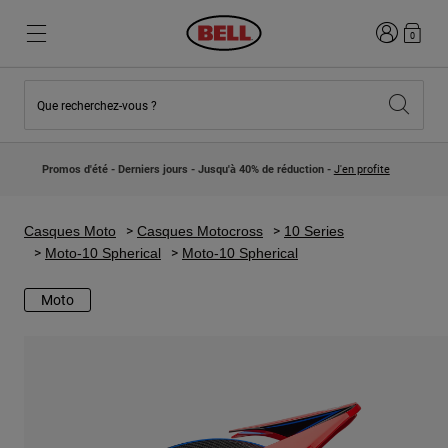
Connexion
0
Que recherchez-vous ?
Nouveautés et Tendances
Nouveautés et Tendances
Nouveautés
Nouveautés
Promos d'été - Derniers jours - Jusqu'à 40% de réduction -
J'en profite
Best Sellers
Best Sellers
Collaborations
Collection Enfants
Casques Motocross Enfant
Lifestyle
Casques Moto
Casques Motocross
10 Series
Lifestyle
Explorez Bike
Moto-10 Spherical
Moto-10 Spherical
Explorez Moto
Moto
VTT
Intégral
Intégrales
Jet
Route et Gravel
Motocross