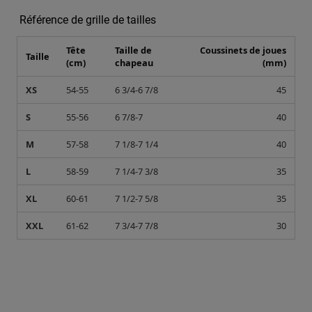
Référence de grille de tailles
Tête
Taille de
Coussinets de joues
Taille
(cm)
chapeau
(mm)
XS
54-55
6 3/4-6 7/8
45
S
55-56
6 7/8-7
40
M
57-58
7 1/8-7 1/4
40
L
58-59
7 1/4-7 3/8
35
XL
60-61
7 1/2-7 5/8
35
XXL
61-62
7 3/4-7 7/8
30