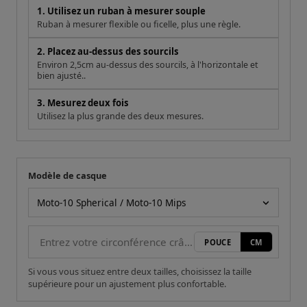
1. Utilisez un ruban à mesurer souple
Ruban à mesurer flexible ou ficelle, plus une règle.
2. Placez au-dessus des sourcils
Environ 2,5cm au-dessus des sourcils, à l'horizontale et
bien ajusté..
3. Mesurez deux fois
Utilisez la plus grande des deux mesures.
Modèle de casque
Votre mesure
Modèle de casque
POUCE
CM
Si vous vous situez entre deux tailles, choisissez la taille
supérieure pour un ajustement plus confortable.