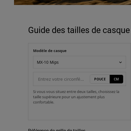
Guide des tailles de casque
Modèle de casque
Votre mesure
Modèle de casque
POUCE
CM
Si vous vous situez entre deux tailles, choisissez la
taille supérieure pour un ajustement plus
confortable.
Référence de grille de tailles