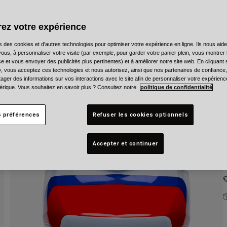
C
ez votre expérience
s des cookies et d'autres technologies pour optimiser votre expérience en ligne. Ils nous aid
ous, à personnaliser votre visite (par exemple, pour garder votre panier plein, vous montrer 
e et vous envoyer des publicités plus pertinentes) et à améliorer notre site web. En cliquant
T
», vous acceptez ces technologies et nous autorisez, ainsi que nos partenaires de confiance, 
artager des informations sur vos interactions avec le site afin de personnaliser votre expérienc
rique. Vous souhaitez en savoir plus ? Consultez notre
politique de confidentialité
.
s préférences
Refuser les cookies optionnels
Accepter et continuer