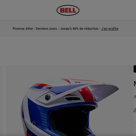
Promos d'été - Derniers jours - Jusqu'à 40% de réduction -
J'en profite
A
P
2