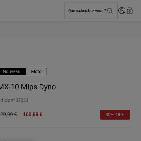
Connexion
Que recherchez-vous ?
0
Nouveau
Moto
MX-10 Mips Dyno
rticle n°
37033
rice reduced from
to
29,99 €
160,99 €
30% OFF