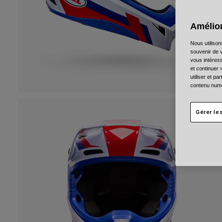
Amélior
Nous utilison
souvenir de v
vous intéress
et continuer 
utiliser et p
contenu numé
Gérer le