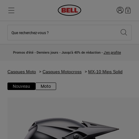
Connexion
0
Que recherchez-vous ?
Nouveautés et Tendances
Nouveautés et Tendances
Nouveautés
Nouveautés
Promos d'été - Derniers jours - Jusqu'à 40% de réduction -
J'en profite
Best Sellers
Best Sellers
Collaborations
Collection Enfants
Casques Motocross Enfant
Lifestyle
Casques Moto
Casques Motocross
MX-10 Mips Solid
Lifestyle
Explorez Bike
Explorez Moto
Nouveau
Moto
VTT
Intégral
Intégrales
Jet
Route et Gravel
Motocross