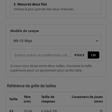
3. Mesurez deux fois
Utilisez la plus grande des deux mesures.
Modèle de casque
Votre mesure
Modèle de casque
POUCE
CM
Si vous vous situez entre deux tailles, choisissez la taille
supérieure pour un ajustement plus confortable.
Référence de grille de tailles
Tête
Taille de
Coussinets de joues
Taille
(cm)
chapeau
(mm)
XS
53-54
6 3/4-6 7/8
35