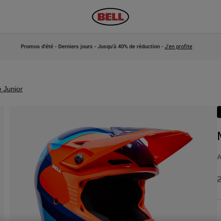
Promos d'été - Derniers jours - Jusqu'à 40% de réduction -
J'en profite
 Junior
A
P
2