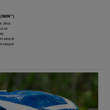
 (NMR™)
e, deux
ue se
ais
t ainsi le
 le casque