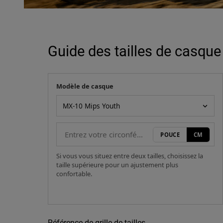
Guide des tailles de casque
Modèle de casque
Votre mesure
Modèle de casque
POUCE
CM
Si vous vous situez entre deux tailles, choisissez la
taille supérieure pour un ajustement plus
confortable.
Référence de grille de tailles