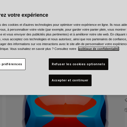
C
ez votre expérience
s des cookies et d'autres technologies pour optimiser votre expérience en ligne. Ils nous aid
ous, à personnaliser votre visite (par exemple, pour garder votre panier plein, vous montrer 
e et vous envoyer des publicités plus pertinentes) et à améliorer notre site web. En cliquant
T
», vous acceptez ces technologies et nous autorisez, ainsi que nos partenaires de confiance, 
artager des informations sur vos interactions avec le site afin de personnaliser votre expérienc
rique. Vous souhaitez en savoir plus ? Consultez notre
politique de confidentialité
.
s préférences
Refuser les cookies optionnels
Accepter et continuer