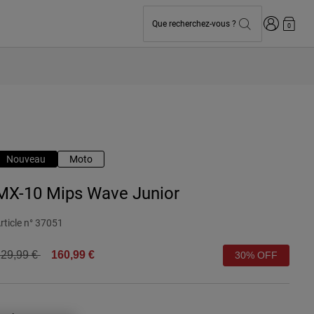
Connexion
Que recherchez-vous ?
0
Nouveau
Moto
MX-10 Mips Wave Junior
rticle n°
37051
rice reduced from
to
29,99 €
160,99 €
30% OFF