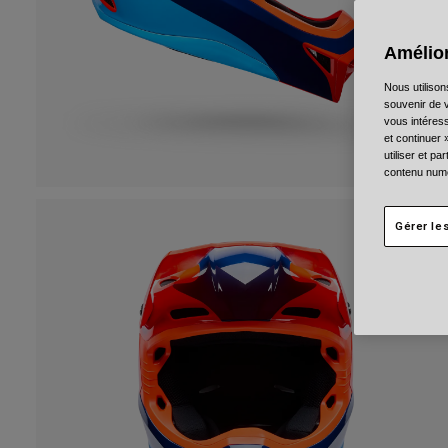
Amélior
Nous utilison
souvenir de v
vous intéress
et continuer 
utiliser et p
contenu numé
Gérer le