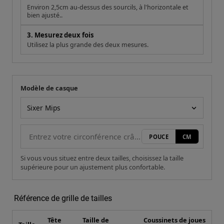
Environ 2,5cm au-dessus des sourcils, à l'horizontale et
bien ajusté..
3. Mesurez deux fois
Utilisez la plus grande des deux mesures.
Modèle de casque
Votre mesure
Modèle de casque
POUCE
CM
Si vous vous situez entre deux tailles, choisissez la taille
supérieure pour un ajustement plus confortable.
Référence de grille de tailles
Tête
Taille de
Coussinets de joues