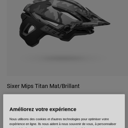
Urbain
Adventure
BMX
Rétro
Pièces détachées
Pièces détachées
Voir tout
Voir tout
Sixer Mips Titan Mat/Brillant
Article n°
36899
Améliorez votre expérience
Price reduced from
to
179,95 €
125,96 €
30% OFF
Nous utilisons des cookies et d'autres technologies pour optimiser votre
expérience en ligne. Ils nous aident à nous souvenir de vous, à personnaliser