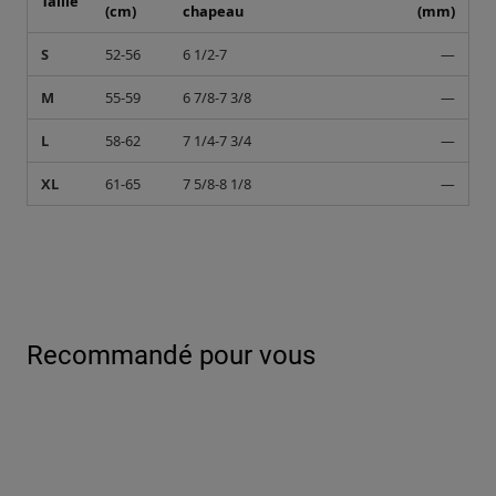
Taille
(cm)
chapeau
(mm)
S
52-56
6 1/2-7
—
M
55-59
6 7/8-7 3/8
—
L
58-62
7 1/4-7 3/4
—
XL
61-65
7 5/8-8 1/8
—
Recommandé pour vous