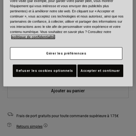
votre visite (par exemple, pour garder votre panier plein, vous montrer
l'équipement qui vous intéresse et vous envoyer des publicités plus
Couleur -
Camouflage noir
pertinentes) et à améliorer notre site web. En cliquant sur « Accepter et
continuer », vous acceptez ces technologies et nous autorisez, ainsi que nos
partenaires de confiance, à collecter, utiliser et partager des informations sur
vos interactions avec le site afin de personnaliser votre expérience et votre
contenu numérique. Vous souhaitez en savoir plus ? Consultez notre
politique de confidentialité
.
sélectionné
Taille
Tableau des tailles
Gérer les préférences
S
M
L
Refuser les cookies optionnels
Accepter et continuer
Ajouter au panier
Frais de port gratuits pour toute commande supérieure à 175€
Retours simples