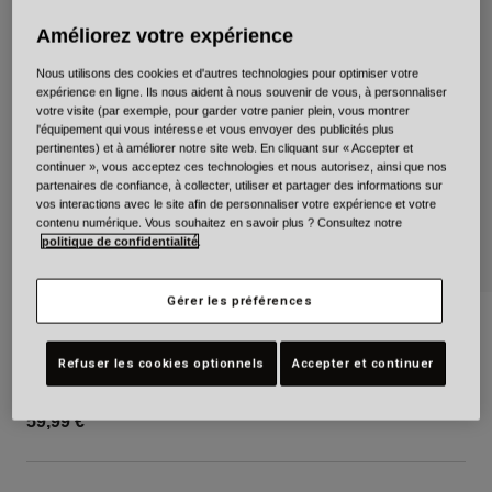
Urbain
Améliorez votre expérience
Adventure
Nous utilisons des cookies et d'autres technologies pour optimiser votre
BMX
expérience en ligne. Ils nous aident à nous souvenir de vous, à personnaliser
Rétro
votre visite (par exemple, pour garder votre panier plein, vous montrer
l'équipement qui vous intéresse et vous envoyer des publicités plus
Pièces détachées
pertinentes) et à améliorer notre site web. En cliquant sur « Accepter et
Pièces détachées
continuer », vous acceptez ces technologies et nous autorisez, ainsi que nos
Voir tout
partenaires de confiance, à collecter, utiliser et partager des informations sur
vos interactions avec le site afin de personnaliser votre expérience et votre
Voir tout
contenu numérique. Vous souhaitez en savoir plus ? Consultez notre
politique de confidentialité
.
Gérer les préférences
T-shirt à manches longues Richter
Refuser les cookies optionnels
Accepter et continuer
Article n°
38577
59,99 €