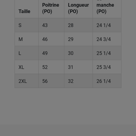
Poitrine
Longueur
manche
Taille
(PO)
(PO)
(PO)
S
43
28
24 1/4
M
46
29
24 3/4
L
49
30
25 1/4
XL
52
31
25 3/4
2XL
56
32
26 1/4