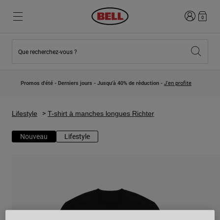
Connexion
0
Que recherchez-vous ?
Nouveautés et Tendances
Nouveautés et Tendances
Nouveautés
Nouveautés
Promos d'été - Derniers jours - Jusqu'à 40% de réduction -
J'en profite
Best Sellers
Best Sellers
Collaborations
Collection Enfants
Casques Motocross Enfant
Lifestyle
Lifestyle
T-shirt à manches longues Richter
Lifestyle
Explorez Bike
Explorez Moto
Nouveau
Lifestyle
VTT
Intégral
Intégrales
Jet
Route et Gravel
Motocross