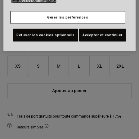
politique de confidentialité
.
Couleur -
Gérer les préférences
Refuser les cookies optionnels
Accepter et continuer
Taille
Tableau des tailles
XS
S
M
L
XL
2XL
Ajouter au panier
Frais de port gratuits pour toute commande supérieure à 175€
Retours simples