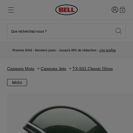
Connexion
0
Que recherchez-vous ?
Nouveautés et Tendances
Nouveautés et Tendances
Nouveautés
Nouveautés
Promos d'été - Derniers jours - Jusqu'à 40% de réduction -
J'en profite
Best Sellers
Best Sellers
Collaborations
Collection Enfants
Casques Motocross Enfant
Lifestyle
Casques Moto
Casques Jets
TX-501 Classic Gloss
Lifestyle
Explorez Bike
Explorez Moto
Moto
VTT
Intégral
Intégrales
Jet
Route et Gravel
Motocross