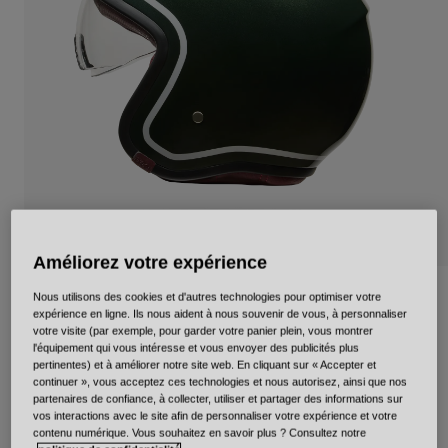
Urbain
Adventure
BMX
Rétro
Pièces détachées
Pièces détachées
Voir tout
Voir tout
Améliorez votre expérience
TX-501 Classic Gloss
Nous utilisons des cookies et d'autres technologies pour optimiser votre
expérience en ligne. Ils nous aident à nous souvenir de vous, à personnaliser
votre visite (par exemple, pour garder votre panier plein, vous montrer
Article n°
36656
l'équipement qui vous intéresse et vous envoyer des publicités plus
pertinentes) et à améliorer notre site web. En cliquant sur « Accepter et
329,99 €
continuer », vous acceptez ces technologies et nous autorisez, ainsi que nos
partenaires de confiance, à collecter, utiliser et partager des informations sur
vos interactions avec le site afin de personnaliser votre expérience et votre
contenu numérique. Vous souhaitez en savoir plus ? Consultez notre