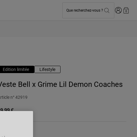
Connexion
Que recherchez-vous ?
0
Edition limitée
Lifestyle
Veste Bell x Grime Lil Demon Coaches
rticle n°
42919
9,99 €
ouleur -
Noir