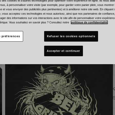
s des cookies et d'autres technologies pour optimiser votre expérience en ligne. Ils nous aid
ous, à personnaliser votre visite (par exemple, pour garder votre panier plein, vous montrer 
e et vous envoyer des publicités plus pertinentes) et à améliorer notre site web. En cliquant
», vous acceptez ces technologies et nous autorisez, ainsi que nos partenaires de confiance, 
artager des informations sur vos interactions avec le site afin de personnaliser votre expérienc
rique. Vous souhaitez en savoir plus ? Consultez notre
politique de confidentialité
.
T
s préférences
Refuser les cookies optionnels
Accepter et continuer