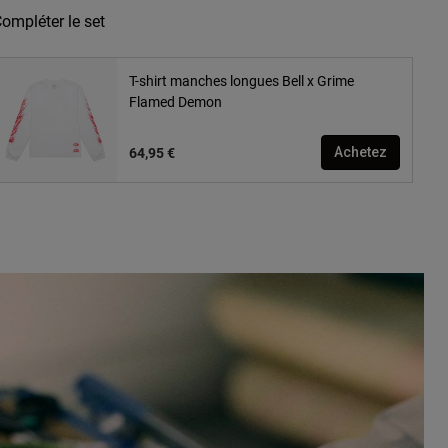
ompléter le set
T-shirt manches longues Bell x Grime
Flamed Demon
64,95 €
Achetez