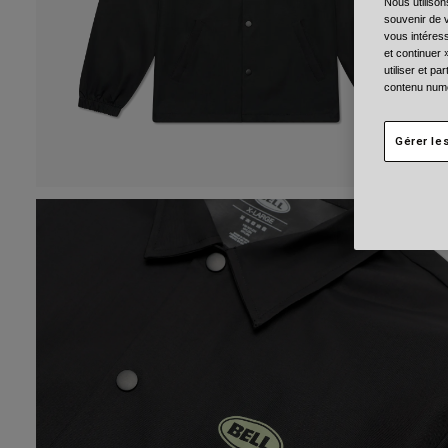
Nous utilison
souvenir de v
vous intéress
et continuer 
utiliser et p
contenu numé
Gérer le