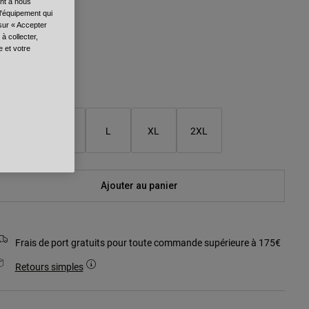
ent à nous
l'équipement qui
 sur « Accepter
à collecter,
e et votre
sélectionné
aille
S
M
L
XL
2XL
Ajouter au panier
Frais de port gratuits pour toute commande supérieure à 175€
Retours simples