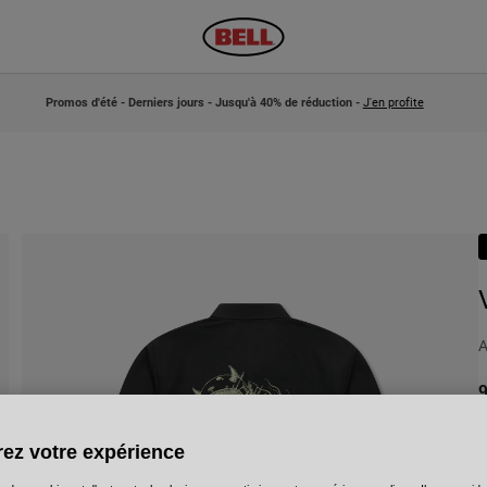
Promos d'été - Derniers jours - Jusqu'à 40% de réduction -
J'en profite
A
9
ez votre expérience
C