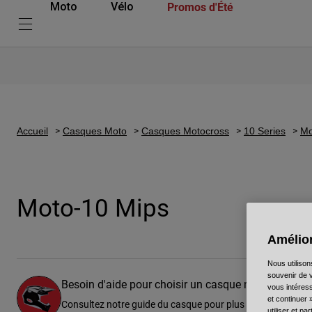
Promos d'Été
Moto
Vélo
Accueil
Casques Moto
Casques Motocross
10 Series
Mo
Moto-10 Mips
Amélior
Nous utilison
souvenir de v
Besoin d'aide pour choisir un casque motocross/e
vous intéress
et continuer 
Consultez notre guide du casque pour plus d'informations.
utiliser et p