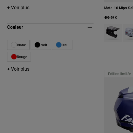
+ Voir plus
Moto-10 Mips Sol
499,99 €
Product swatch 
Produ
Couleur
Blanc
Noir
Bleu
Affiner par Couleur : Blanc
Affiner par Couleur : Noir
Affiner par Couleur : Bleu
Rouge
Affiner par Couleur : Rouge
+ Voir plus
Edition limitée