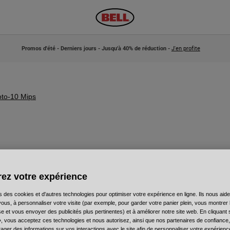
Promos d'été - Derniers jours - Jusqu'à 40% de réduction -
J'en profite
to-10 Mips
ez votre expérience
s des cookies et d'autres technologies pour optimiser votre expérience en ligne. Ils nous aid
ous, à personnaliser votre visite (par exemple, pour garder votre panier plein, vous montrer 
nduro ?
e et vous envoyer des publicités plus pertinentes) et à améliorer notre site web. En cliquant
», vous acceptez ces technologies et nous autorisez, ainsi que nos partenaires de confiance, 
artager des informations sur vos interactions avec le site afin de personnaliser votre expérienc