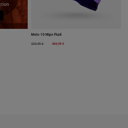
Moto-10 Mips Fluid
Price reduced from
to
404,99 €
539,99 €