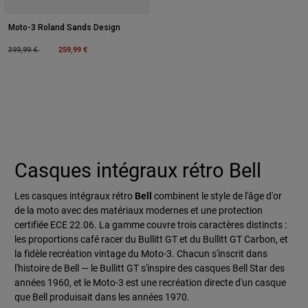
Moto-3 Roland Sands Design
Price reduced from
to
259,99 €
399,99 €
Casques intégraux rétro Bell
Les casques intégraux rétro
Bell
combinent le style de l'âge d'or
de la moto avec des matériaux modernes et une protection
certifiée ECE 22.06. La gamme couvre trois caractères distincts :
les proportions café racer du Bullitt GT et du Bullitt GT Carbon, et
la fidèle recréation vintage du Moto-3. Chacun s'inscrit dans
l'histoire de Bell — le Bullitt GT s'inspire des casques Bell Star des
années 1960, et le Moto-3 est une recréation directe d'un casque
que Bell produisait dans les années 1970.