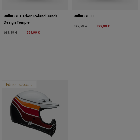
Bullitt GT Carbon Roland Sands
Bullitt GT TT
Design Temple
Price reduced from
to
399,99 €
499,99 €
Price reduced from
to
559,99 €
699,99 €
Edition spéciale