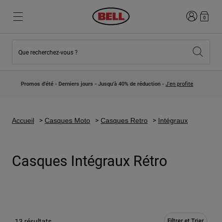
Connexion
0
Que recherchez-vous ?
Nouveautés et Tendances
Nouveautés et Tendances
Nouveautés
Nouveautés
Promos d'été - Derniers jours - Jusqu'à 40% de réduction -
J'en profite
Best Sellers
Best Sellers
Collaborations
Collection Enfants
Casques Motocross Enfant
Lifestyle
Accueil
Casques Moto
Casques Retro
Intégraux
Lifestyle
Explorez Bike
Explorez Moto
Casques Intégraux Rétro
VTT
Intégral
Intégrales
Jet
Route et Gravel
13 résultats
Motocross
Filtrer et Trier