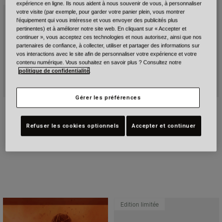
expérience en ligne. Ils nous aident à nous souvenir de vous, à personnaliser
votre visite (par exemple, pour garder votre panier plein, vous montrer
l'équipement qui vous intéresse et vous envoyer des publicités plus
pertinentes) et à améliorer notre site web. En cliquant sur « Accepter et
continuer », vous acceptez ces technologies et nous autorisez, ainsi que nos
partenaires de confiance, à collecter, utiliser et partager des informations sur
vos interactions avec le site afin de personnaliser votre expérience et votre
contenu numérique. Vous souhaitez en savoir plus ? Consultez notre
politique de confidentialité
.
Gérer les préférences
Bullitt GT Carbon Lane
Moto-3 Classic Gloss
679,99 €
299,99 €
Refuser les cookies optionnels
Accepter et continuer
Product swatch type of Bleu.
Product swatch type of Rose/Pink.
Edition limitée