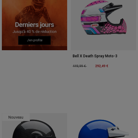
Bell X Death Spray Moto-3
Price reduced from
to
292,49 €
449,99 €
Nouveau